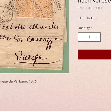
nach Varese
SKU: IT-HIST-D0022
Price
CHF 36.00
Quantity
*
arese da Verbano. 1876