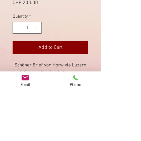
Price
CHF 200.00
Quantity
*
Add to Cart
Schöner Brief von Horw via Luzern
nach Sursee. Die Frankatur wurde in
Horw mit dem Stabstempel sauber
Email
Phone
und gut lesbar direkt entwertet.
Imprint
Privacy Policy
AGB
Bewertung
auf google!