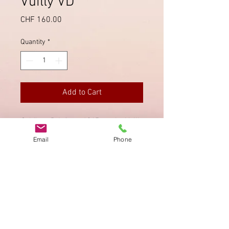
Vuilly VD
Price
CHF 160.00
Quantity
*
Add to Cart
Schöner Brief von 1865 von Le Vuilly
via Morat (Murten) nach Bern, mit
Email
Phone
seltenem Stabstempel von Le Vuilly.
Imprint
Privacy Policy
AGB
Bewertung
auf google!