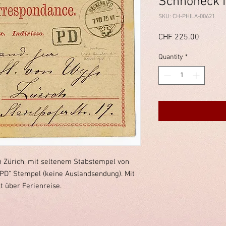
Schnöneck
SKU: CH-PHILA-00621
Price
CHF 225.00
Quantity
*
h Zürich, mit seltenem Stabstempel von
PD" Stempel (keine Auslandsendung). Mit
lt über Ferienreise.