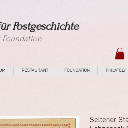
ür Postgeschichte
y Foundation
UM
RESTAURANT
FOUNDATION
PHILATELY
Seltener St