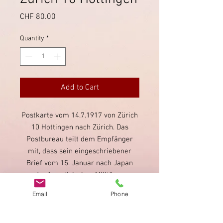
Price
CHF 80.00
Quantity
*
Add to Cart
Postkarte vom 14.7.1917 von Zürich
10 Hottingen nach Zürich. Das
Postbureau teilt dem Empfänger
mit, dass sein eingeschriebener
Brief vom 15. Januar nach Japan
von der französischen Militärzensur
beschlagnahmt worden sei. Dieser
Email
Phone
Stempel ist bisher nicht
katalogisiert. Die Postkarte wurde