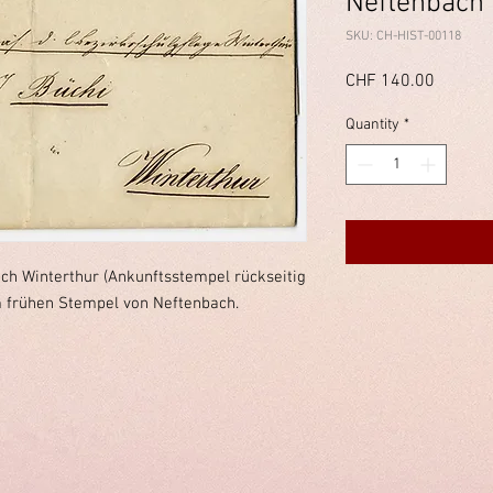
Neftenbach
SKU: CH-HIST-00118
Price
CHF 140.00
Quantity
*
ch Winterthur (Ankunftsstempel rückseitig
m frühen Stempel von Neftenbach.
immelstiftung.c