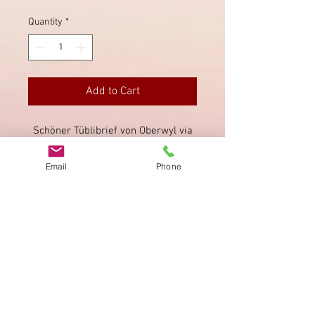
Quantity
*
Add to Cart
Schöner Tüblibrief von Oberwyl via
Bern nach Münsingen (rückseitig,
schwach lesbar).
Email
Phone
Imprint
Privacy Policy
AGB
Bewertung
auf google!
© 2025 kimmelstiftung.ch