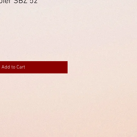
pier SBZ 52
Add to Cart