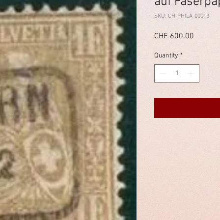
auf Faserpa
SKU: CH-PHILA-00013
Price
CHF 600.00
Quantity
*