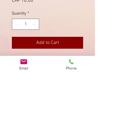
Price
CHF 70.00
Quantity
*
Add to Cart
Postkarte von Hemberg via
Peterzell nach St. Gallen.
Email
Phone
Imprint
Privacy Policy
AGB
Bewertung
auf google!
© 2025 kimmelstiftung.ch