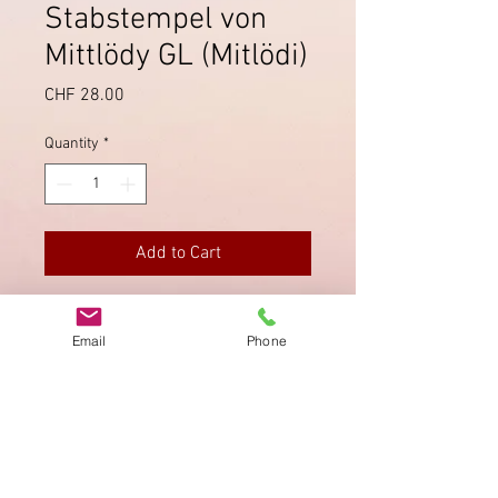
Stabstempel von
Mittlödy GL (Mitlödi)
Price
CHF 28.00
Quantity
*
Add to Cart
Briefstück mit Stabstempel von
Email
Phone
Mittlödy (Mitlödi) auf Sitzender
Helvetia.
Imprint
Privacy Policy
AGB
Bewertung
auf google!