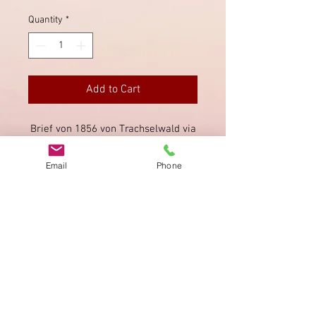
Quantity
*
Add to Cart
Brief von 1856 von Trachselwald via
Sumiswald und Langnau (beide
rückseitig).
Email
Phone
Imprint
Privacy Policy
AGB
Bewertung
auf google!
© 2025 kimmelstiftung.ch