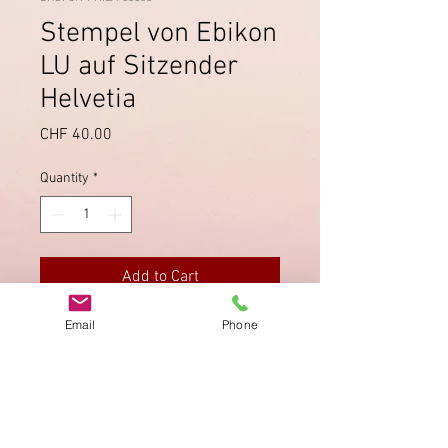
Stempel von Ebikon
LU auf Sitzender
Helvetia
Price
CHF 40.00
Quantity
*
Add to Cart
Email
Phone
Saubere Zähnung, Stempel
schön lesbar, guter Zustand.
Imprint
Privacy Policy
AGB