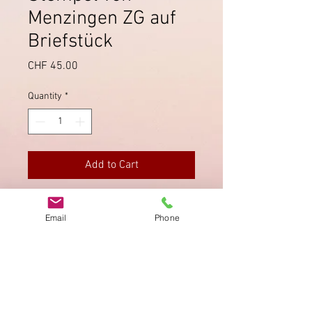
Menzingen ZG auf
Briefstück
Price
CHF 45.00
Quantity
*
Add to Cart
Schöner Stempel von Menzingen
Email
Phone
(Zug) auf Briefstück von 1916, mit
Pro Juventute Trachtenbild.
Imprint
Privacy Policy
AGB
Bewertung