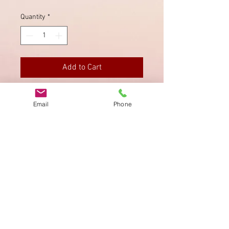
Quantity
*
Add to Cart
Nach Burgdorf (rückseitig).
Email
Phone
Imprint
Privacy Policy
AGB
Bewertung
auf google!
© 2025 kimmelstiftung.ch