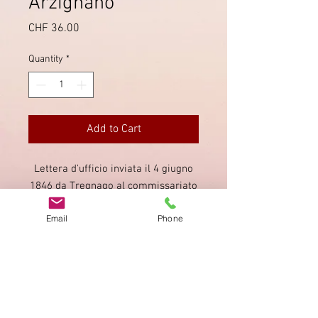
Arzignano
Price
CHF 36.00
Quantity
*
Add to Cart
Lettera d'ufficio inviata il 4 giugno
1846 da Tregnago al commissariato
di Arzignano (circa 25 km). Scritta il
Email
Phone
2 giugno è stata risposta il 7 giugno
1846 (contenuto completo).
Imprint
Privacy Policy
AGB
Bewertung