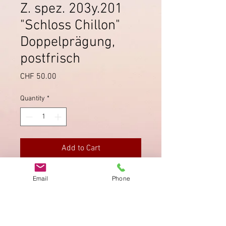
Z. spez. 203y.201
"Schloss Chillon"
Doppelprägung,
postfrisch
Price
CHF 50.00
Quantity
*
Add to Cart
Viererblock mit Doppelprägung
Email
Phone
unten rechts. Zähnung und
Gummierung einwandfrei.