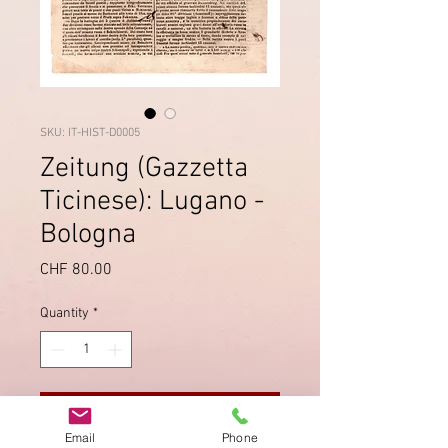
SKU: IT-HIST-D0005
Zeitung (Gazzetta
Ticinese): Lugano -
Bologna
Price
CHF 80.00
Quantity
*
Add to Cart
Email
Phone