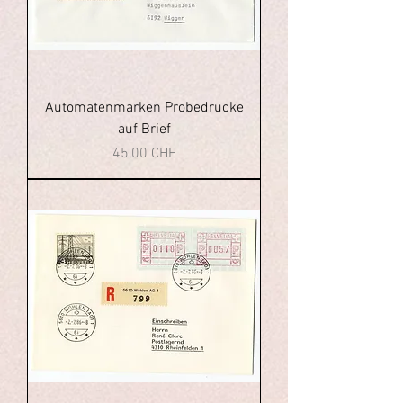
Automatenmarken Probedrucke
auf Brief
Preis
45,00 CHF