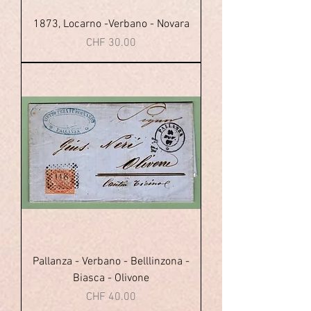
1873, Locarno -Verbano - Novara
Price
CHF 30.00
Pallanza - Verbano - Belllinzona -
Biasca - Olivone
Price
CHF 40.00